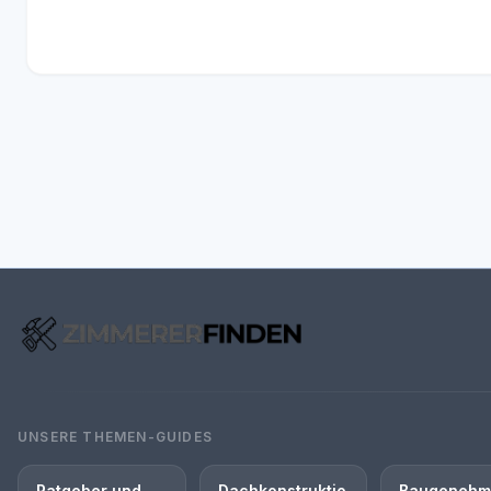
UNSERE THEMEN-GUIDES
Ratgeber und
Dachkonstruktio
Baugenehm