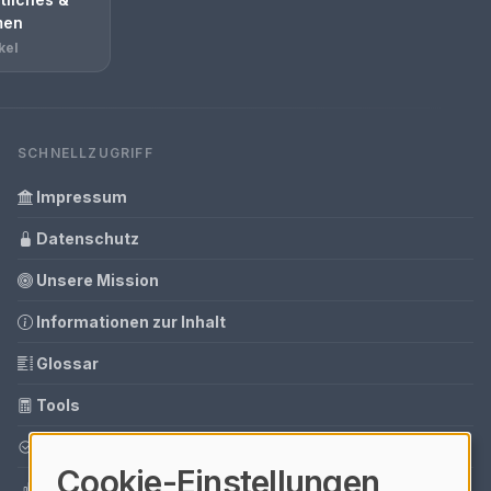
men
kel
SCHNELLZUGRIFF
Impressum
Datenschutz
Unsere Mission
Informationen zur Inhalt
Glossar
Tools
Ihre Datenschutzeinstellungen
Cookie-Einstellungen
Media Daten