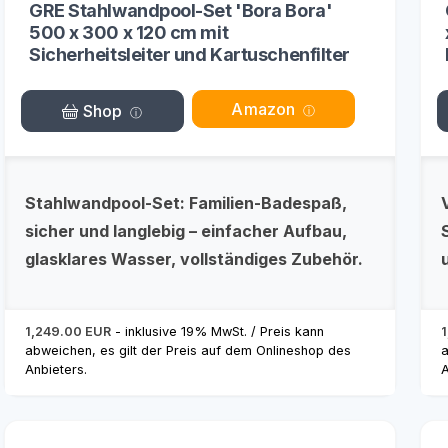
GRE Stahlwandpool-Set 'Bora Bora'
500 x 300 x 120 cm mit
Sicherheitsleiter und Kartuschenfilter
Amazon
Shop
Stahlwandpool-Set: Familien-Badespaß,
sicher und langlebig – einfacher Aufbau,
glasklares Wasser, vollständiges Zubehör.
1,249.00 EUR
- inklusive 19% MwSt. / Preis kann
1
abweichen, es gilt der Preis auf dem Onlineshop des
a
Anbieters.
A