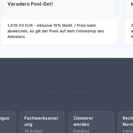
Varadero Pool-Set!
1,619.00 EUR
- inklusive 19% MwSt. / Preis kann
abweichen, es gilt der Preis auf dem Onlineshop des
a
Anbieters.
A
igun
Fachwerksanier
Zimmerer
Rech
ung
werden
Nor
10 Artikel
8 Artikel
3 Arti