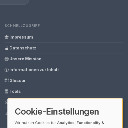
SCHNELLZUGRIFF
Impressum
Datenschutz
Unsere Mission
Informationen zur Inhalt
Glossar
Tools
Ihre Datenschutzeinstellungen
Cookie-Einstellungen
Media Daten
Wir nutzen Cookies für
Analytics, Functionality &