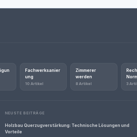
igun
Fachwerksanier
Zimmerer
Rech
ung
werden
Nor
10 Artikel
8 Artikel
3 Arti
NEUSTE BEITRÄGE
Holzbau Querzugverstärkung: Technische Lösungen und
Vorteile