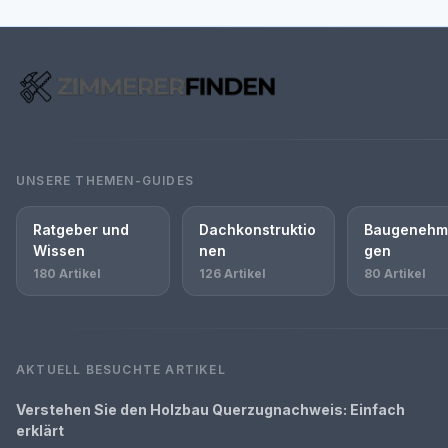
UNSERE THEMEN-GUIDES
Ratgeber und
Dachkonstruktio
Baugenehm
Wissen
nen
gen
180 Artikel
126 Artikel
80 Artikel
AKTUELL BESUCHTE ARTIKEL
Verstehen Sie den Holzbau Querzugnachweis: Einfach
erklärt