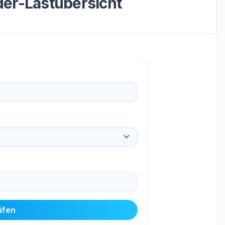
der-Lastübersicht
üfen