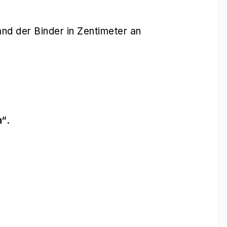
d der Binder in Zentimeter an
n“
.