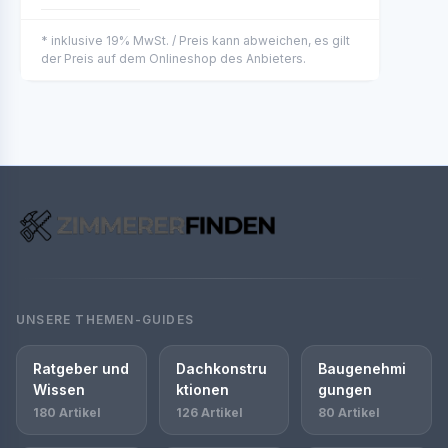
* inklusive 19% MwSt. / Preis kann abweichen, es gilt
der Preis auf dem Onlineshop des Anbieters.
UNSERE THEMEN-GUIDES
Ratgeber und
Dachkonstru
Baugenehmi
Wissen
ktionen
gungen
180 Artikel
126 Artikel
80 Artikel